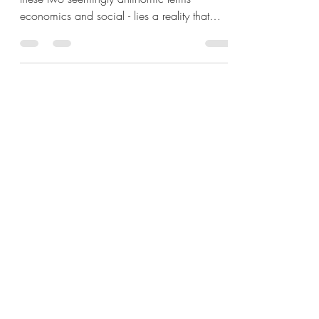
economics and social - lies a reality that
extends...
Accompagnement
Conseils
Apport d'affaires
Formations
Expertises & Méthodes
Contact
À propos
Conditions Générales d'Utilisation