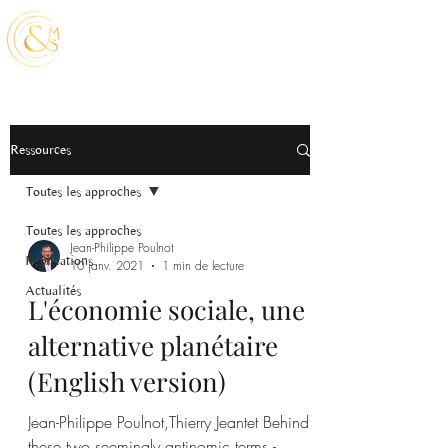
Ressources
Toutes les approches
Toutes les approches
Jean-Philippe Poulnot
Publications
10 janv. 2021
1 min de lecture
Actualités
L'économie sociale, une
alternative planétaire
(English version)
Jean-Philippe Poulnot,Thierry Jeantet Behind
these two seemingly antinomic terms -