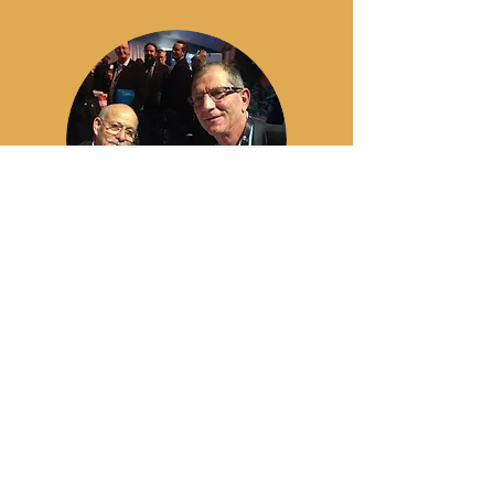
Debate con Jeremy Rifkin sobre la creación del
Grupo Piloto Internacional de la Economía
Social y Solidaria -GPIESS- en las Naciones
Unidas durante la Cumbre Mundial de
Cooperativas -Quebec 2016. En línea con su libro
"La nueva sociedad de coste marginal cero"