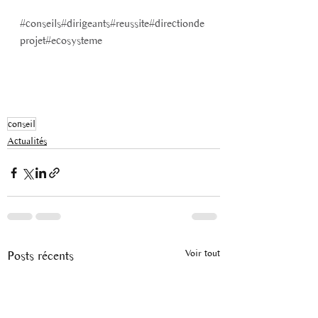
#conseils
#dirigeants
#reussite
#directionde
projet
#ecosysteme
conseil
Actualités
Voir tout
Posts récents