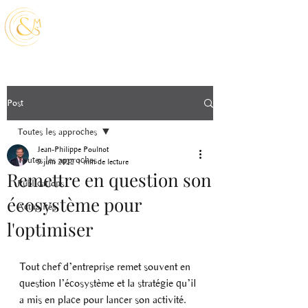
Post
Toutes les approches
Jean-Philippe Poulnot
Toutes les approches
9 juin 2022
1 min de lecture
Remettre en question son
Publications
écosystème pour
Actualités
l'optimiser
Tout chef d’entreprise remet souvent en 
question l’écosystème et la stratégie qu’il 
a mis en place pour lancer son activité. 