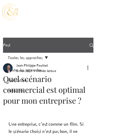
Post
Toutes les approches
Jean-Philippe Poulnot
Toutes les approches
8 mai 2023
1 min de lecture
Quel scénario
Publications
commercial est optimal
Actualités
pour mon entreprise ?
Une entreprise, c’est comme un film. Si 
le scénario choisi n’est pas bon, il ne 