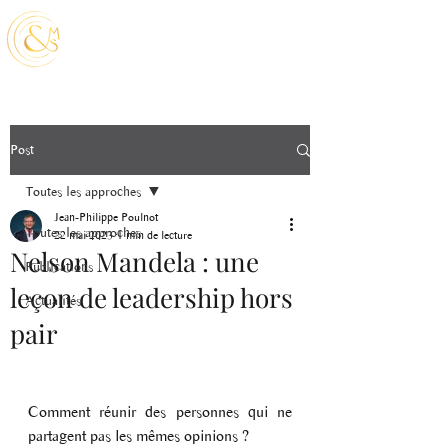
Post
Toutes les approches
Jean-Philippe Poulnot
Toutes les approches
22 mai 2023
1 min de lecture
Nelson Mandela : une
Publications
leçon de leadership hors
Actualités
pair
Comment réunir des personnes qui ne 
partagent pas les mêmes opinions ?