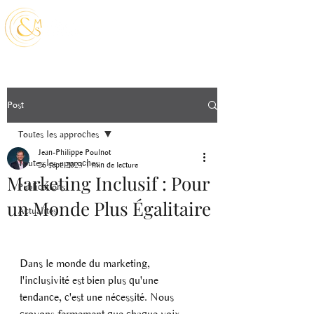
Post
Toutes les approches
Jean-Philippe Poulnot
Toutes les approches
26 sept. 2023
1 min de lecture
Marketing Inclusif : Pour
Publications
un Monde Plus Égalitaire
Actualités
Dans le monde du marketing, 
l'inclusivité est bien plus qu'une 
tendance, c'est une nécessité. Nous 
croyons fermement que chaque voix 